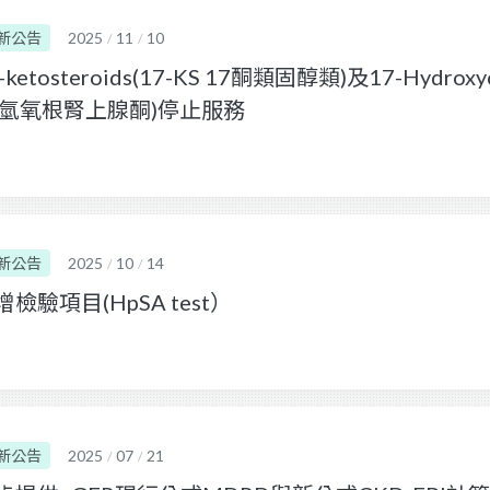
新公告
2025
11
10
/
/
-ketosteroids(17-KS 17酮類固醇類)及17-Hydroxyc
7氫氧根腎上腺酮)停止服務
新公告
2025
10
14
/
/
增檢驗項目(HpSA test）
新公告
2025
07
21
/
/