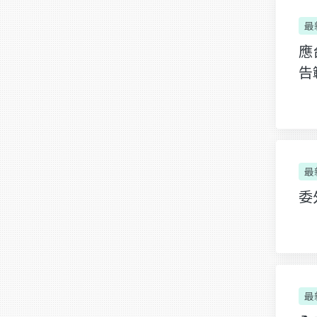
最
應
告
最
委
最