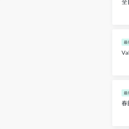
全
最
Va
最
春