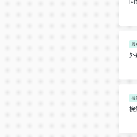
同
最
外
檢
檢